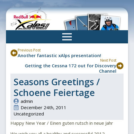
Skip
to
main
content
Previous Post
Another fantastic xAlps presentation!
Next Post
Getting the Cessna 172 out for Discovery
Channel
Seasons Greetings /
Schoene Feiertage
admin
December 24th, 2011
Uncategorized
Happy New Year / Einen guten rutsch in neue Jahr
We wish you all a healthy and successful 2012.